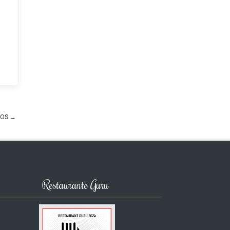
COS
→
Restaurante Guru