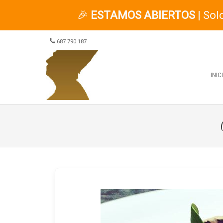
🎉
ESTAMOS ABIERTOS
| Sol
687 790 187
Menu
SKIP TO CONTENT
INIC