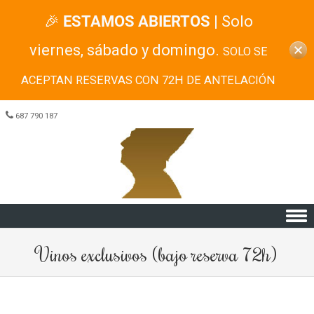
🎉
ESTAMOS ABIERTOS
| Solo
viernes, sábado y domingo.
SOLO SE
ACEPTAN RESERVAS CON 72H DE ANTELACIÓN
687 790 187
Skip to content
Vinos exclusivos (bajo reserva 72h)