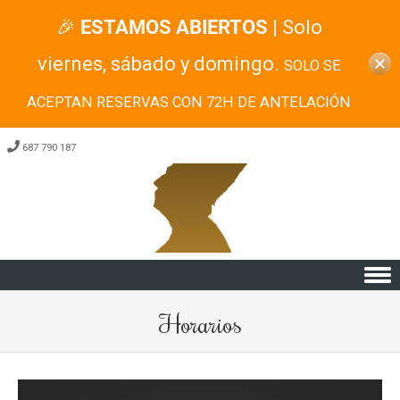
🎉
ESTAMOS ABIERTOS
| Solo
viernes, sábado y domingo.
SOLO SE
ACEPTAN RESERVAS CON 72H DE ANTELACIÓN
687 790 187
Skip to content
Horarios