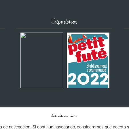
Tripadvisor
Esta web usa cookies
Aviso legal
|
Ventas y cancelación
|
Política de privacidad
|
Política de cookies
ia de navegación. Si continua navegando, consideramos que acepta s