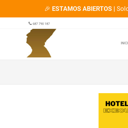
🎉
ESTAMOS ABIERTOS
| Sol
687 790 187
Menu
SKIP TO CONTENT
INIC