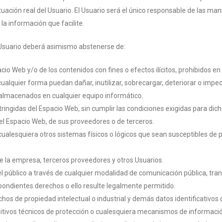
ción real del Usuario. El Usuario será el único responsable de las mani
la información que facilite.
l Usuario deberá asimismo abstenerse de:
io Web y/o de los contenidos con fines o efectos ilícitos, prohibidos e
ualquier forma puedan dañar, inutilizar, sobrecargar, deteriorar o impedir
 almacenados en cualquier equipo informático.
ringidas del Espacio Web, sin cumplir las condiciones exigidas para dic
del Espacio Web, de sus proveedores o de terceros.
o cualesquiera otros sistemas físicos o lógicos que sean susceptibles de 
 de la empresa, terceros proveedores y otros Usuarios.
o del público a través de cualquier modalidad de comunicación pública, t
espondientes derechos o ello resulte legalmente permitido.
chos de propiedad intelectual o industrial y demás datos identificativos
sitivos técnicos de protección o cualesquiera mecanismos de informaci