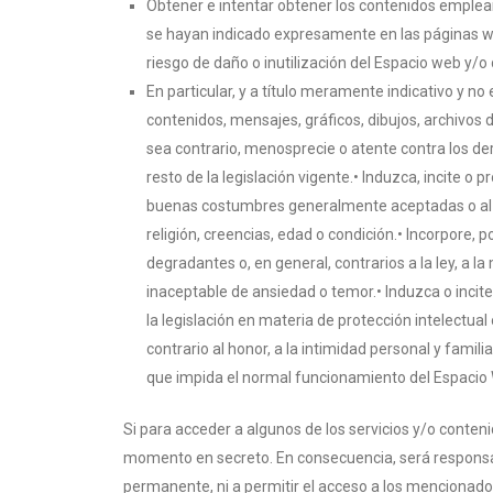
Obtener e intentar obtener los contenidos emplean
se hayan indicado expresamente en las páginas we
riesgo de daño o inutilización del Espacio web y/o 
En particular, y a título meramente indicativo y n
contenidos, mensajes, gráficos, dibujos, archivos 
sea contrario, menosprecie o atente contra los de
resto de la legislación vigente.• Induzca, incite o p
buenas costumbres generalmente aceptadas o al or
religión, creencias, edad o condición.• Incorpore, 
degradantes o, en general, contrarios a la ley, a
inaceptable de ansiedad o temor.• Induzca o incite 
la legislación en materia de protección intelectual
contrario al honor, a la intimidad personal y famili
que impida el normal funcionamiento del Espacio
Si para acceder a algunos de los servicios y/o conten
momento en secreto. En consecuencia, será responsa
permanente, ni a permitir el acceso a los mencionados