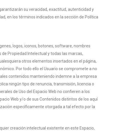
garantizarán su veracidad, exactitud, autenticidad y
d, en los términos indicados en la sección de Política
ágenes, logos, iconos, botones, software, nombres
s de Propiedad Intelectual y todas las marcas,
cualesquiera otros elementos insertados en el página,
conómico. Por todo ello el Usuario se compromete a no
ar tales contenidos manteniendo indemne a la empresa
ica ningún tipo de renuncia, transmisión, licencia o
nerales de Uso del Espacio Web no confieren a los
Espacio Web y/o de sus Contenidos distintos de los aquí
ización específicamente otorgada a tal efecto por la
quier creación intelectual existente en este Espacio,