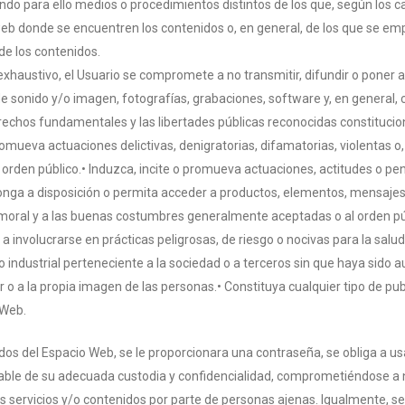
do para ello medios o procedimientos distintos de los que, según los ca
b donde se encuentren los contenidos o, en general, de los que se emp
de los contenidos.
o exhaustivo, el Usuario se compromete a no transmitir, difundir o poner 
de sonido y/o imagen, fotografías, grabaciones, software y, en general, 
rechos fundamentales y las libertades públicas reconocidas constitucion
romueva actuaciones delictivas, denigratorias, difamatorias, violentas o, e
den público.• Induzca, incite o promueva actuaciones, actitudes o pen
ponga a disposición o permita acceder a productos, elementos, mensajes y
 la moral y a las buenas costumbres generalmente aceptadas o al orden pú
a involucrarse en prácticas peligrosas, de riesgo o nocivas para la salud 
 o industrial perteneciente a la sociedad o a terceros sin que haya sido 
ar o a la propia imagen de las personas.• Constituya cualquier tipo de pub
 Web.
idos del Espacio Web, se le proporcionara una contraseña, se obliga a 
ble de su adecuada custodia y confidencialidad, comprometiéndose a n
 servicios y/o contenidos por parte de personas ajenas. Igualmente, se 