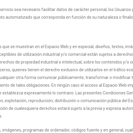
vicio sea necesario facilitar datos de carácter personal, los Usuarios 
to automatizado que corresponda en función de su naturaleza o finalida
s que se muestran en el Espacio Web y en especial, diseños, textos, im
eptibles de utilización industrial y/o comercial están sujetos a derecho
erechos de propiedad industrial e intelectual, sobre los contenidos y/o 
eros, quienes tienen el derecho exclusivo de utilizarlos en el tráfico e
o de cualquier otra forma comunicar públicamente, transformar o modific
ento de tales obligaciones. En ningún caso el acceso al Espacio Web impl
e se establezca expresamente lo contrario. Las presentes Condiciones Ge
ión, explotación, reproducción, distribución o comunicación pública del 
ión de cualesquiera derechos estará sujeto a la previa y expresa autor
s.
pos, imágenes, programas de ordenador, códigos fuente y
en general, cual