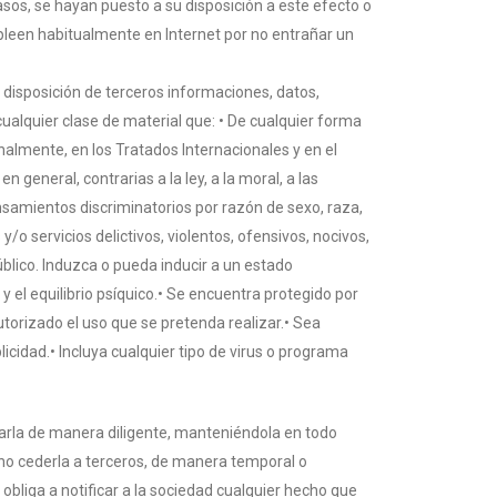
sos, se hayan puesto a su disposición a este efecto o
leen habitualmente en Internet por no entrañar un
a disposición de terceros informaciones, datos,
cualquier clase de material que: • De cualquier forma
almente, en los Tratados Internacionales y en el
n general, contrarias a la ley, a la moral, a las
samientos discriminatorios por razón de sexo, raza,
/o servicios delictivos, violentos, ofensivos, nocivos,
blico. Induzca o pueda inducir a un estado
y el equilibrio psíquico.• Se encuentra protegido por
autorizado el uso que se pretenda realizar.• Sea
licidad.• Incluya cualquier tipo de virus o programa
usarla de manera diligente, manteniéndola en todo
o cederla a terceros, de manera temporal o
obliga a notificar a la sociedad cualquier hecho que