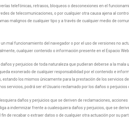
 averías telefónicas, retrasos, bloqueos o desconexiones en el funciona
y redes de telecomunicaciones, o por cualquier otra causa ajena al contr
amas malignos de cualquier tipo y a través de cualquier medio de comun
 un mal funcionamiento del navegador o por el uso de versiones no actu
cialmente, cualquier contenido o información presente en el Espacio Web
años y perjuicios de toda naturaleza que pudieran deberse a la mala util
queda exonerado de cualquier responsabilidad por el contenido e info
, estando los mismos únicamente para la prestación de los servicios de 
ichos servicios, podrá ser el Usuario reclamado por los daños o perjuicio
esquiera daños y perjuicios que se deriven de reclamaciones, accion
ga a indemnizar frente a cualesquiera daños y perjuicios, que se deriven
fin de recabar o extraer datos o de cualquier otra actuación por su pa