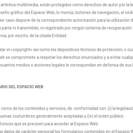
artística multimedia, están protegidos como derechos de autor por la le
iseño gráfico del Espacio Web, lo menús, botones de navegación, el códi
ier caso dispone de la correspondiente autorización para la utilización 
n parte
ni transmitido, ni registrado por ningún sistema de recuperación
a, por escrito, de la citada Entidad.
lar el «copyright» así como los dispositivos técnicos de protección, o
Web se compromete a respetar los derechos enunciados y a evitar cualqu
 cuantos medios o acciones legales le correspondan en defensa de sus 
ARIO DEL ESPACIO WEB
 como de los contenidos y servicios, de conformidad con: (i) la legislac
y buenas costumbres generalmente aceptadas y (iv) el orden público.
écnicos que se precisen para acceder al Espacio Web.
sus datos de carácter personal los formularios contenidos en el Espac