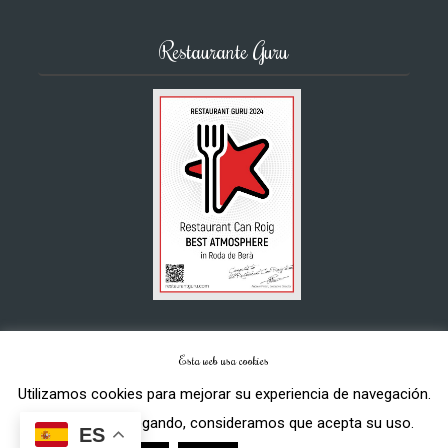
Restaurante Guru
Esta web usa cookies
Utilizamos cookies para mejorar su experiencia de navegación.
Aviso legal
|
Ventas y cancelación
|
Política de privacidad
|
Política de cookies
Restaurante Can Roig © 2026
Si continua navegando, consideramos que acepta su uso.
ES
Desarrollado por
europeART