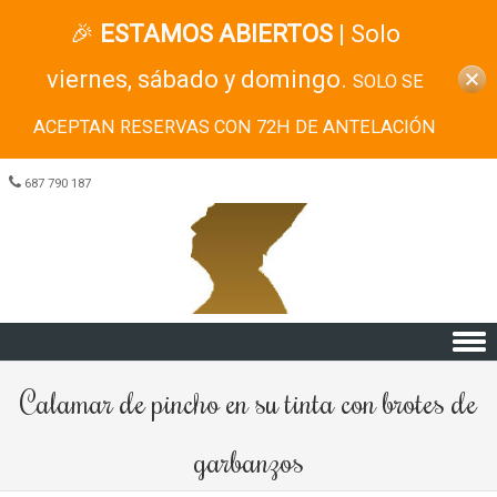
🎉
ESTAMOS ABIERTOS
| Solo
viernes, sábado y domingo.
SOLO SE
ACEPTAN RESERVAS CON 72H DE ANTELACIÓN
687 790 187
Skip to content
Calamar de pincho en su tinta con brotes de
garbanzos