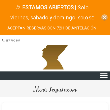
🎉
ESTAMOS ABIERTOS
| Solo
viernes, sábado y domingo.
SOLO SE
ACEPTAN RESERVAS CON 72H DE ANTELACIÓN
687 790 187
Skip to content
Menú degustación