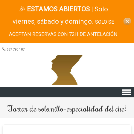
🎉
ESTAMOS ABIERTOS
| Solo
viernes, sábado y domingo.
SOLO SE
ACEPTAN RESERVAS CON 72H DE ANTELACIÓN
687 790 187
Skip to content
Tartar de solomillo-especialidad del chef