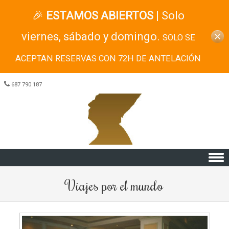
🎉
ESTAMOS ABIERTOS
| Solo
viernes, sábado y domingo.
SOLO SE
ACEPTAN RESERVAS CON 72H DE ANTELACIÓN
687 790 187
Skip to content
Viajes por el mundo